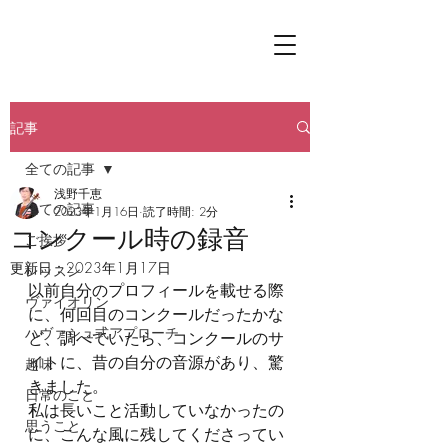
記事
全ての記事
浅野千恵
全ての記事
2023年1月16日
読了時間: 2分
コンクール時の録音
ご挨拶
更新日：
2023年1月17日
レッスン
以前自分のプロフィールを載せる際
ヴァイオリン
に、何回目のコンクールだったかな
ハヴァシュ式アプローチ
ど、調べていたら、コンクールのサ
イトに、昔の自分の音源があり、驚
趣味
きました。
日常のこと
私は長いこと活動していなかったの
思うこと
に、こんな風に残してくださってい