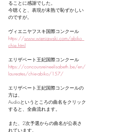
ることに感謝でした。
今聴くと、表現が未熟で恥ずかしい
のですが。
ヴィエニヤフスキ国際コンクール
https://
www.wieniawski.com/abiko_
chie.html
エリザベート王妃国際コンクール
https://concoursreineelisabeth.be/en/
laureates/chie-abiko/157/
エリザベート王妃国際コンクールの
方は、
Audioというところの曲名をクリック
すると、全曲流れます。
また、2次予選からの曲名が公表さ
れています。