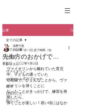
記事
全ての記事
浅野千恵
全ての記事
2022年7月12日
読了時間: 2分
先生方のおかげで…
ご挨拶
更新日：
2022年9月6日
レッスン
ヴァイオリンから離れていた育児
ヴァイオリン
中、子どもの通っていた
ハヴァシュ式アプローチ
幼稚園で、ひょんなことから、ヴァ
イオリンを弾くことに
趣味
なったことがきっかけで、練習を再
日常のこと
開したら、
思うこと
弾くことが楽しい！若い頃にはなか