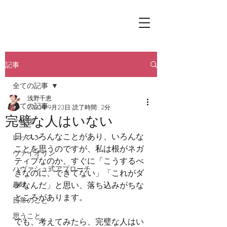
記事
全ての記事
浅野千恵
全ての記事
2023年9月23日
読了時間: 2分
完璧な人はいない
ご挨拶
日々いろんなことがあり、いろんな
レッスン
ことを思うのですが、私は根がネガ
ヴァイオリン
ティブなのか、すぐに「こうするべ
ハヴァシュ式アプローチ
きなのに、できてない」「これがダ
趣味
メなんだ」と思い、落ち込みがちな
ところがあります。
日常のこと
思うこと
でも、考えてみたら、完璧な人はい