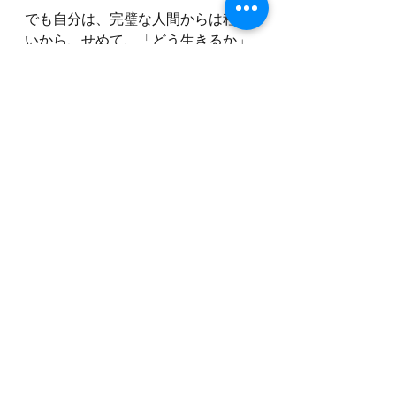
でも自分は、完璧な人間からは程遠
いから、せめて、「どう生きるか」
というところで、できるだけ短絡的
に非難することのないよう心がけて
いきたいなと思う今日この頃で
す。。
思うこと
最新記事
すべて表示