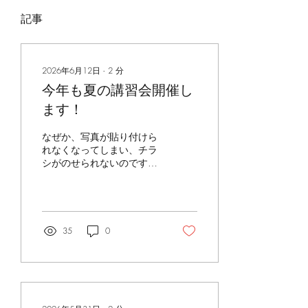
記事
2026年6月12日
∙
2
分
今年も夏の講習会開催し
ます！
なぜか、写真が貼り付けら
れなくなってしまい、チラ
シがのせられないのです
が、申し訳ありません(><)
今年も、シャルヴァ青木奈
緒子先生が始められ、私達
が3年前に引き継いだ、夏
の講習会を、 今年もお盆の
35
0
8/14(金)〜8/16(日)に、 芸
高時代の親友、小林多美子
ちゃんと、ピアニストの佐
藤麻以子先生のご協力を得
て、東京・板橋区徳丸石川
集会所で開催します。 今年