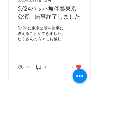
2026年5月31日
∙
2
分
の合奏では、まだ予定では
5/24バッハ無伴奏東京
ありますが、 モーツァルト
のアイネクライネナハトム
公演、無事終了しました
ジーク第1楽章、 ディズニ
ーソングの美女と野獣、 ヴ
5/24に東京公演を無事に
ィヴァルディの四季より
終えることができました。
「春」 に挑戦します。 モ
たくさんの方々にお越しい
ーツァルトとディズニーソ
ただき、また温かく過分な
ングは、初心者の方でも参
お言葉もいただき、感謝の
加できるように、アレンジ
気持ちでいっぱいでした。
して簡単に弾けるパートも
間に合うのか心配で、当日
作りたいと思っています。
まで必死すぎて、少し前ま
25
0
2
最終日の発表会では、合奏
で脱け殻のようになってい
と、希望者の方にはソロも
ました(笑) この日は恩師の
演奏していただけます。 楽
御奥様もいらしてくださ
しくアンサンブルをモット
り、20数年振りでしたの
ーに、活動しています！ ま
で、心配していたけど、本
た、夕方からは、留学した
当に良かったと、お声をか
2026年5月12日
∙
1
分
い方や、オーケストラを受
けてくださいました...自分
レッスン新規募集を6月
験したい方、コンクールを
の不甲斐なさと、御奥様の
受けたい方、お仕事等で日
寛大なお心遣いに、ただた
28日まで一時停止致しま
中は参加できないという大
だ深い感謝の念でした(TT)
す
人の方などを対象に、個人
また、尊敬する先生も、た
いつも、ブログをご覧くだ