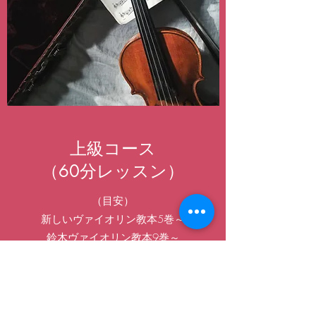
上級コース
（60分レッスン）
（目安）
新しいヴァイオリン教本5巻～
鈴木ヴァイオリン教本9巻～
​​小・中学生のお子様のコンクール対策も
こちらで承ります。