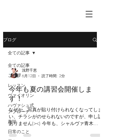
ブログ
全ての記事
全ての記事
浅野千恵
ご挨拶
6月12日
読了時間: 2分
レッスン
今年も夏の講習会開催しま
ヴァイオリン
す！
ハヴァシュ式
なぜか、写真が貼り付けられなくなってしま
アプローチ
い、チラシがのせられないのですが、申し訳
趣味
ありません(><) 今年も、シャルヴァ青木奈
緒子先生が始められ、私達が3年前に引き継
日常のこと
いだ、夏の講習会を、 今年もお盆の