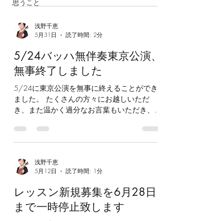
思うこと
8/14(金)〜8/16(日)に、 芸高時代の親友、
小林多美子ちゃんと、ピアニストの佐藤麻以
浅野千恵
子先生のご協力を得て、東京・板橋区徳丸石
5月31日
読了時間: 2分
川集会所で開催します。 今年の合奏では、
まだ予定ではありますが、 モーツァルトの
5/24バッハ無伴奏東京公演、
アイネクライネナハトムジーク第1楽章、 デ
無事終了しました
ィズニーソングの美女と野獣、 ヴィヴァル
ディの四季より「春」 に挑戦します。 モー
5/24に東京公演を無事に終えることができ
ツァルトとディズニーソングは、初心者の方
ました。 たくさんの方々にお越しいただ
でも参加できるように、アレンジして簡単に
き、また温かく過分なお言葉もいただき、感
弾けるパートも作りたいと思っています。
謝の気持ちでいっぱいでした。 間に合うの
最終日の発表会では、合奏と、希望者の方に
か心配で、当日まで必死すぎて、少し前まで
はソロも演奏していただけます。 楽しくア
脱け殻のようになっていました(笑) この日は
ンサンブルをモットーに、活動しています！
恩師の御奥様もいらしてくださり、20数年
また、夕方からは、留学したい方や、オーケ
浅野千恵
振りでしたので、心配していたけど、本当に
ストラを受験したい方、コンクールを受けた
5月12日
読了時間: 1分
良かったと、お声をかけてくださいました...
い方、お仕事等で日中は参加できないという
自分の不甲斐なさと、御奥様の寛大なお心遣
レッスン新規募集を6月28日
大人の方などを対象に、個人レッスンのクラ
いに、ただただ深い感謝の念でした(TT) ま
スもあります。...
まで一時停止致します
た、尊敬する先生も、たくさんの生徒様方と
いらしてくださり...私のような日陰の存在に