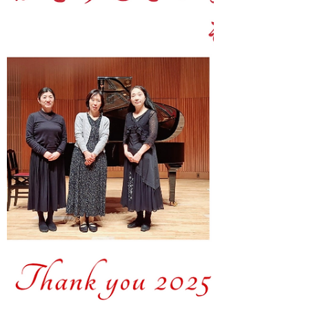
この句を見るたびに、あの夏の日の緊張感
と、バッハを新しいルンデで演奏できた喜び
を思い出すことができます。 一生の宝物で
す...(TT) ちなみに、荒金さんは、何度も有名
な句誌で特選に選ばれるほどの方で、演奏を
俳句に詠んでいただけたことを大変光栄に思
いました...！ 大晦日に、素晴らしい贈り物
をいただき、大きな力をいただくことができ
ました。 心からの感謝とともに、また来年
も頑張ります