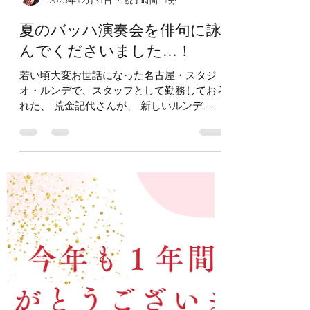
大切さ。 「先生、こうやって言ってみえた
恩師の教えを伝える機会が増やせるよう、指
ねー」 「先生の音色軽やかでステキすぎた
浅野千恵
導や伝え方などを見直しながら、引き続き頑
ー」 などなど 練習中も思い出しては 立ち止
2025年12月31日
読了時間: 1分
張ります。 今年もどうぞよろしくお願い申
まり、 自分の音と向き合っているようで
し上げますm(_ _)m
夏のバッハ演奏会を俳句に詠
す。 バイオリンの
んでくださいました...！
若い頃大変お世話になった名古屋・スタジ
オ・ルンデで、スタッフとして勤務しておら
れた、 荒金記代さんが、 新しいルンデ
(Halle Runde)で開催した、夏のバッハの無伴
奏演奏会にお越しくださり、約25年ぶりに
お会いできただけでなく、 この時のご感想
を、素敵な俳句に詠んでくださり、それだけ
でもただただ感謝の気持ちでしたのに、更に
額にまで入れて、お贈りくださり、感謝を通
り越して、言葉にならないほど感激しまし
た...！ 目に見えない音楽を、こうして素晴
らしい俳句にして(実際の演奏よりも過分で
恥ずかしいのですが) 贈ってくださったその
お心遣いに、胸がいっぱいになりました。。