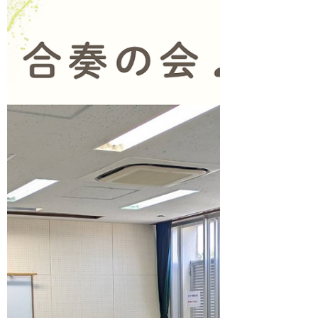
れないような 素晴らしいご縁に ただただ感
謝の気持ちでいっぱいです...(T_T) 指導や演
奏で 恩師の教えを伝えることは 私のライフ
ワークであり ミッションだと思っています
ので これからも頑張ります。 来年も皆さま
にとって 素晴らしい一年となりますよう
に...！ どうぞ良いお年をお迎えくださいm(_
_)m