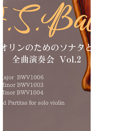
国際的チェリスト酒井淳さんが音楽監督を務
められた、第1回ルンデ桜山音楽祭が、10月
25日、26日に無事終了しました。 第一線で
ご活躍されている素晴らしい演奏家の皆様
と、ご一緒させていただき、ただただ光栄で
した。 夢のような時間でした。。 音楽監督
の酒井淳さんは、渡邊順生先生によるバッ
ハ:ゴールドベルク全曲以外の全ての演奏会
に出演され、大変だったと思うのに、どの曲
も安定感抜群の、スケールの大きい演奏をさ
れていて、凄すぎると思いました。。 全て
の演奏会が素晴らしかったので、本当はそれ
ぞれ言及したいのですが、とても文字数が足
りなくなるので、残念です。。 私は、室内
楽に慣れていないので、チェロの山崎伸子先
生が演奏会直前まで色々教えてくださり、本
番まで必死でしたが、とても勉強させていた
だき、感謝の気持ちでいっぱいでした。 今
回、ヴァイオリンの物集女純子さんが、たく
さんのお写真を撮って送ってくださいまし