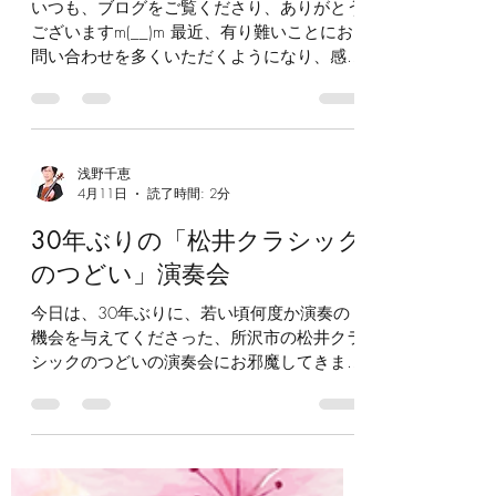
いつも、ブログをご覧くださり、ありがとう
まで温かいお心遣いをいただき、何と感謝の
ございますm(__)m 最近、有り難いことにお
気持ちを表せば良いか分かりませんでした…
問い合わせを多くいただくようになり、感謝
(T_T) 今井館の響きに、助けられた公演でも
の念でいっぱいです。 お問い合わせくださ
ありました。 敬虔なプロテスタントだった
った方には、丁寧に、誠実に対応したいし、
バッハの演奏会を、父が関係者であったおか
そのために、きちんと準備もしたいと思って
げで、同じプロテスタント系で無教会派の拠
おります。 今までできる限り努力して時間
点である今井館で、演奏させていただけたこ
浅野千恵
をやりくりしてきましたが、器用ではないこ
とに深く感謝し、 母の写真をオルガンの上
4月11日
読了時間: 2分
と、加齢による体力の衰え、高齢の父や家族
に立て掛けて、見守ってもらいながら、演奏
の対応、などにより、なかなか練習時間が取
30年ぶりの「松井クラシック
しました。 もう少し立体的にできたら…と
れず、支障が出るようになってしまっていま
いう反省点もありま
のつどい」演奏会
す。。 5月、6月にはバッハ無伴奏の演奏会
があり、十分な準備をして臨みたいと思い、
今日は、30年ぶりに、若い頃何度か演奏の
悩んだ末、大変心苦しいのですが、夏の講習
機会を与えてくださった、所沢市の松井クラ
会の準備等を含めて、今年2026年6月28日
シックのつどいの演奏会にお邪魔してきまし
までの期間限定で、レッスンの新規募集を一
た。 所沢市の「松井クラシックのつどい」
時停止させていただけたらと思います。 今
は、35年もの長い間、ボランティアの方々
日までにお問い合わせくださった方と、これ
の熱意に寄り、月1回という驚くべきペース
までに一度でもレッスンにお越しくださった
で、上質なクラシック音楽を、地域の方々に
ことのある方には、通常通りレッスンさせて
届けてこられました。 素晴らしい演奏家の
いただきます。 6月29日から、また新規の