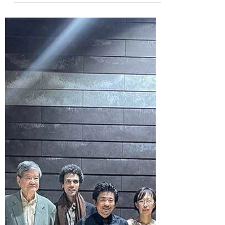
♪
昨年から始めた合奏の会ですが、ヴァイオリ
ン、ヴィオラ、チェロのメンバーを募集して
います！ ・日時:練習は月1回 (基本的に第3
日曜の10～12時) ・場所:練馬区の地区区民
館 (都営大江戸線、東京メトロ有楽町線・副
都心線沿線が多い) ・参加費:2000円 ・第3
ポジションが弾ける方 ★2026年1月～4月の
曲目★ ♪アヴェ ヴェルム コルプス(モーツァ
ルト) ♪ニュー・シネマ・パラダイス ♪ドッペ
ルコンチェルト第1楽章(バッハ) ・4ヶ月に1
度おさらい会&お茶会をしています♪ (4月、8
月、12月の第3日曜の午前か午後) ハヴァシ
ュ式の方が多いですが、どなたでもご参加で
きます(^^) ハヴァシュ式に興味があるけ
ど、経験者から話を聞きたい....という方も
大歓迎です！ ヴィオラ、チェロの方も是
非、一緒に弦楽合奏を楽しみませんか？ 関
心を持ってくださる方は、ぜひお問い合わせ
ください。 お待ちしておりますm(_ _)m