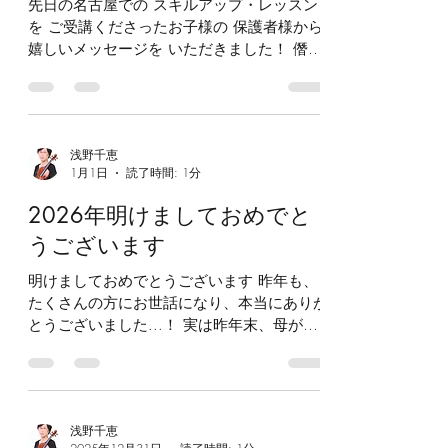
生徒さまの声♪その５
先日の名古屋での スキルアップ・レッスン
を ご受講くださったお子様の 保護者様から
嬉しいメッセージを いただきました！ 僭越
ですが ご紹介させてください🙇
*********************************
************* 『先日はレッスンを あり
がとうございました。 丁寧にご指導頂き 感
浅野千恵
謝しております。 娘は喜怒哀楽が わかりに
1月1日
読了時間: 1分
くい子ですが… 先生のレッスンを 楽しみに
しすぎ、 また緊張（コンクールより 緊張し
2026年明けましておめでと
たようです）のあまり カチコチでした🤭 レ
うございます
ッスンが一瞬ですぎたぁ。 と帰り道に真っ
赤な顔で それも大きな声で😆 そしてまた習
明けましておめでとうございます 昨年も、
いたい！と。 弾くという事が 第一優先事項
たくさんの方にお世話になり、本当にありが
だったのですが 先ずは体操から。 気持ちも
とうございました...！ 実は昨年末、母が体
肩も軽やかにしてから 譜面とバイオリンと
調をくずし、年を越えられないかと心配しま
向き合うように。 一拍目の大切さ。 雲の上
したが、何とか2026年を迎えることがで
を歩いているみたいに 場面をイメージする
き、ホッとしております。 今年は、もっと