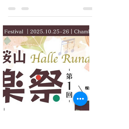
浅野千恵
2025年10月15日
読了時間: 2分
バッハ:無伴奏ヴァイオリン
のためのソナタとパルティー
タ全曲演奏会Vol.2
本当はもっと早く開催したかったのですが、
次女の高校受験で私もバタバタするために、
落ち着くであろう来年5月～6月にかけて、
開催することにしました。 今回は、ご協力
くださる方がおられて、大阪でも開催できる
ことになりました。その方には 感謝しても
しきれません(ToT) 第2弾だけになってしまっ
て、申し訳ないのですが... 大阪はほとんど
馴染みのない土地なので、とても楽しみで
す。 今度は、有名なパルティータ第3番や、
シャコンヌも演奏します。 パルティータ第3
番は藤原浜雄先生に、ソナタ第2番は前橋汀