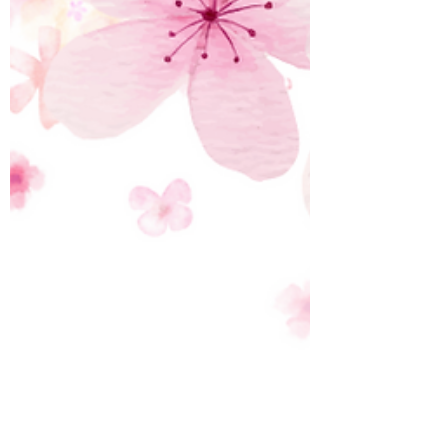
皆様が演奏に来られていますし、それが
レッスンを受け付けます。 また、その際は
2,000円というリーズナブルな価格で聴くこ
こちらでご案内させていただきます。 勝手
とができますので、近隣の方も、近隣でない
を申しまして、大変申し訳ご
方も、ぜひぜひ聴きにいらしてください！
松井クラシックのつどいのHPで、今後の演
奏会の詳細をご覧になれますので、ぜひこち
らから飛んでみてくださいm(_ _)m↓
https://matsuiclassic.jimdofree.com/ 著名な
演奏家の方も演奏にいらっしゃいますので、
そのような方々の演奏を、この価格で聴ける
というのは、本当に驚きです。スタッフの
方々のご尽力のおかげとしか言いようがあり
ません。 30年前と全く変わらない、会場の
松井公民館とホールの前で、30年前からス
タッフとしてご尽力されている、代表の山