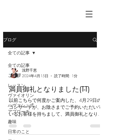
ブログ
全ての記事
全ての記事
浅野千恵
ご挨拶
2024年4月15日
読了時間: 1分
レッスン
満員御礼となりました(T-T)
ヴァイオリン
以前こちらで何度かご案内した、4月29日の
ハヴァシュ式
コンサートが、お陰さまでご予約いただいて
アプローチ
いるお客様を持ちまして、満員御礼となりま
した。 一体どれくらいの方にお越しいただ
趣味
けるだろう…と恐る恐る開催を決めたのでし
日常のこと
たが、関心をお寄せくださり、心から感謝し