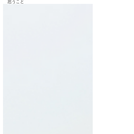
思うこと
ております…(T-T)...