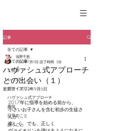
記事
全ての記事
浅野千恵
全ての記事
2022年7月9日
読了時間: 2分
ハヴァシュ式アプローチ
ご挨拶
との出会い（１）
レッスン
ヴァイオリン
更新日：
2022年9月6日
ハヴァシュ式アプローチ
2017年に指導を始める前から、
趣味
小さいお子さんを含む初歩の生徒さ
日常のこと
んが、
楽しく、でも、正しく
思うこと
ヴァイオリンを弾けるようになるに